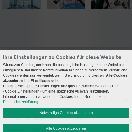
Ihre Einstellungen zu Cookies für diese Website
Kontakt
Wir nutzen Cookies, um Ihnen die bestmögliche Nutzung unserer Website zu
ermöglichen und unsere Kommunikation mit Ihnen zu verbessern. Zusätzliche
Anreise
Cookies werden nur verwendet, wenn Sie uns durch Klicken auf
Alle Cookies
akzeptieren
Ihre Einwilligung geben.
Um Ihre Privatsphäre-Einstellungen anzupassen, wählen Sie den Button
Öffnungszeiten
«Cookie Einstellungen» um eine spezifische Auswahl festzulegen.
Informationen zu den verwendeten Cookies finden Sie in unserer
Social Media
Datenschutzerklärung.
Notwendige Cookies akzeptieren
Impressum
Disclaimer
Datenschutz
Sitemap
Alle Cookies akzeptieren
© 2026 Insel Gruppe AG