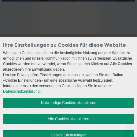
Ihre Einstellungen zu Cookies für diese Website
Kontakt
Wir nutzen Cookies, um Ihnen die bestmögliche Nutzung unserer Website zu
ermöglichen und unsere Kommunikation mit Ihnen zu verbessern. Zusätzliche
Anreise
Cookies werden nur verwendet, wenn Sie uns durch Klicken auf
Alle Cookies
akzeptieren
Ihre Einwilligung geben.
Um Ihre Privatsphäre-Einstellungen anzupassen, wählen Sie den Button
Öffnungszeiten
«Cookie Einstellungen» um eine spezifische Auswahl festzulegen.
Informationen zu den verwendeten Cookies finden Sie in unserer
Social Media
Datenschutzerklärung.
Notwendige Cookies akzeptieren
Impressum
Disclaimer
Datenschutz
Sitemap
Alle Cookies akzeptieren
© 2026 Insel Gruppe AG
Cookie Einstellungen