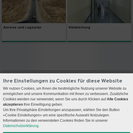
Klinikleitung
Anreise und Lageplan
Ihre Einstellungen zu Cookies für diese Website
Kontakt
Wir nutzen Cookies, um Ihnen die bestmögliche Nutzung unserer Website zu
ermöglichen und unsere Kommunikation mit Ihnen zu verbessern. Zusätzliche
Anreise
Cookies werden nur verwendet, wenn Sie uns durch Klicken auf
Alle Cookies
akzeptieren
Ihre Einwilligung geben.
Um Ihre Privatsphäre-Einstellungen anzupassen, wählen Sie den Button
Öffnungszeiten
«Cookie Einstellungen» um eine spezifische Auswahl festzulegen.
Informationen zu den verwendeten Cookies finden Sie in unserer
Social Media
Datenschutzerklärung.