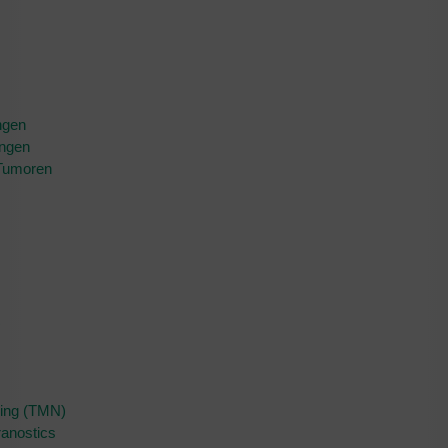
ngen
ungen
 Tumoren
)
ging (TMN)
eranostics