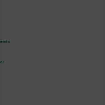
termins
alt