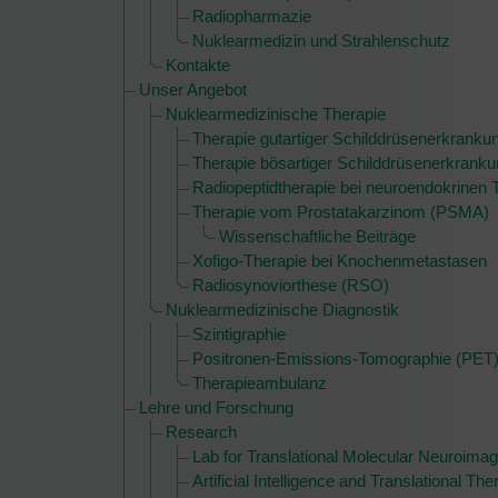
Radiopharmazie
Nuklearmedizin und Strahlenschutz
Kontakte
Unser Angebot
Nuklearmedizinische Therapie
Therapie gutartiger Schilddrüsenerkranku
Therapie bösartiger Schilddrüsenerkrank
Radiopeptidtherapie bei neuroendokrinen
Therapie vom Prostatakarzinom (PSMA)
Wissenschaftliche Beiträge
Xofigo-Therapie bei Knochenmetastasen
Radiosynoviorthese (RSO)
Nuklearmedizinische Diagnostik
Szintigraphie
Positronen-Emissions-Tomographie (PET
Therapieambulanz
Lehre und Forschung
Research
Lab for Translational Molecular Neuroima
Artificial Intelligence and Translational Th