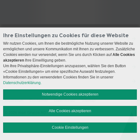
Ihre Einstellungen zu Cookies für diese Website
Kontakt
Wir nutzen Cookies, um Ihnen die bestmögliche Nutzung unserer Website zu
ermöglichen und unsere Kommunikation mit Ihnen zu verbessern. Zusätzliche
Anreise
Cookies werden nur verwendet, wenn Sie uns durch Klicken auf
Alle Cookies
akzeptieren
Ihre Einwilligung geben.
Um Ihre Privatsphäre-Einstellungen anzupassen, wählen Sie den Button
Öffnungszeiten
«Cookie Einstellungen» um eine spezifische Auswahl festzulegen.
Informationen zu den verwendeten Cookies finden Sie in unserer
Social Media
Datenschutzerklärung.
Notwendige Cookies akzeptieren
Impressum
Disclaimer
Datenschutz
Sitemap
Alle Cookies akzeptieren
© 2026 Insel Gruppe AG
Cookie Einstellungen