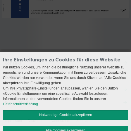
Ihre Einstellungen zu Cookies für diese Website
Kontakt
Wir nutzen Cookies, um Ihnen die bestmögliche Nutzung unserer Website zu
ermöglichen und unsere Kommunikation mit Ihnen zu verbessern. Zusätzliche
Anreise
Cookies werden nur verwendet, wenn Sie uns durch Klicken auf
Alle Cookies
akzeptieren
Ihre Einwilligung geben.
Um Ihre Privatsphäre-Einstellungen anzupassen, wählen Sie den Button
Öffnungszeiten
«Cookie Einstellungen» um eine spezifische Auswahl festzulegen.
Informationen zu den verwendeten Cookies finden Sie in unserer
Social Media
Datenschutzerklärung.
Notwendige Cookies akzeptieren
Impressum
Disclaimer
Datenschutz
Sitemap
Alle Cookies akzeptieren