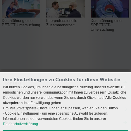
Durchführung einer
Interprofessionelle
Durchführung einer
PET/CT Untersuchung
Zusammenarbeit
SPECT/CT-
Untersuchung
Ihre Einstellungen zu Cookies für diese Website
Kontakt
Wir nutzen Cookies, um Ihnen die bestmögliche Nutzung unserer Website zu
ermöglichen und unsere Kommunikation mit Ihnen zu verbessern. Zusätzliche
Anreise
Cookies werden nur verwendet, wenn Sie uns durch Klicken auf
Alle Cookies
akzeptieren
Ihre Einwilligung geben.
Um Ihre Privatsphäre-Einstellungen anzupassen, wählen Sie den Button
Öffnungszeiten
«Cookie Einstellungen» um eine spezifische Auswahl festzulegen.
Informationen zu den verwendeten Cookies finden Sie in unserer
Social Media
Datenschutzerklärung.