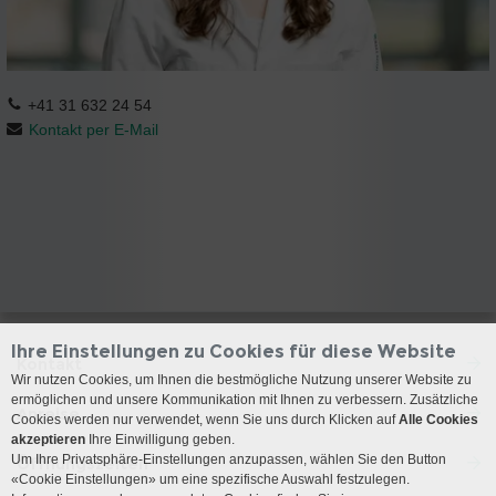
+41 31 632 24 54
Kontakt per E-Mail
Ihre Einstellungen zu Cookies für diese Website
Kontakt
Wir nutzen Cookies, um Ihnen die bestmögliche Nutzung unserer Website zu
ermöglichen und unsere Kommunikation mit Ihnen zu verbessern. Zusätzliche
Anreise
Cookies werden nur verwendet, wenn Sie uns durch Klicken auf
Alle Cookies
akzeptieren
Ihre Einwilligung geben.
Um Ihre Privatsphäre-Einstellungen anzupassen, wählen Sie den Button
Öffnungszeiten
«Cookie Einstellungen» um eine spezifische Auswahl festzulegen.